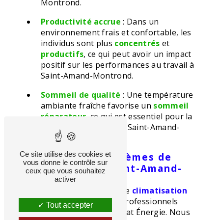
Montrond.
Productivité accrue
: Dans un
environnement frais et confortable, les
individus sont plus
concentrés
et
productifs
, ce qui peut avoir un impact
positif sur les performances au travail à
Saint-Amand-Montrond.
Sommeil de qualité
: Une température
ambiante fraîche favorise un
sommeil
réparateur
, ce qui est essentiel pour la
santé et le bien-être à Saint-Amand-
Montrond.
Ce site utilise des cookies et
Installation de systèmes de
vous donne le contrôle sur
climatisation
à Saint-Amand-
ceux que vous souhaitez
Montrond
activer
L'installation d'un système de
climatisation
doit être effectuée par des professionnels
Tout accepter
qualifiés comme ceux de Fluzat Énergie. Nous