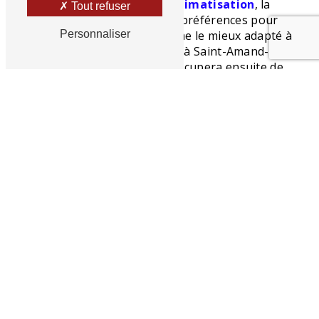
évaluerons vos besoins en
climatisation
, la
Tout refuser
taille de votre espace et vos préférences pour
vous recommander le système le mieux adapté à
Personnaliser
votre domicile ou entreprise à Saint-Amand-
Montrond. Notre équipe s'occupera ensuite de
l'installation en veillant à ce qu'elle soit réalisée
efficacement
et en toute
sécurité
.
Entretien des systèmes de
climatisation
à Saint-Amand-
Montrond
Pour garantir le bon fonctionnement de votre
système de
climatisation
à Saint-Amand-
Montrond, un entretien régulier est essentiel.
Cela peut inclure le
nettoyage
des filtres, la
vérification des connexions électriques et le
contrôle des niveaux de réfrigérant. Les
techniciens de Fluzat Énergie sont qualifiés pour
effectuer ces tâches d'entretien de manière
professionnelle
et
efficace
à Saint-Amand-
Montrond.